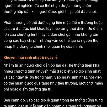
người trải nghiệm đã có thể nhận được những phần
thưởng hấp dẫn khi người được giới thiệu bắt đầu chơi.
Phần thưởng có thể dưới dạng tiền mặt, điểm thưởng hoặc
các ưu đãi đặc biệt khác tùy theo từng thời điểm. Ưu điểm
lớn của chương trình này là dân chơi gần như không tốn
công sức hay chi phí, nhưng vẫn có thể tạo ra nguồn thu
nhập thụ động từ chính mối quan hệ của mình.
Khuyến mãi sinh nhật & ngày lễ
Nhằm tri ân người chơi gắn bó lâu dài, hệ thống triển khai
nhiều chương trình khuyến mãi đặc biệt vào dịp sinh nhật
và các ngày lễ lớn trong năm. Vào ngày sinh nhật, hội viên
có thể nhận được quà tặng như tiền thưởng, lượt chơi miễn
phí hoặc điểm thưởng giá trị.
Bên cạnh đó, vào các dịp lễ quan trọng hệ thống cũng tung
ra hàng loạt ưu đãi hấp dẫn nhằm gia tăng trải nghiệm và