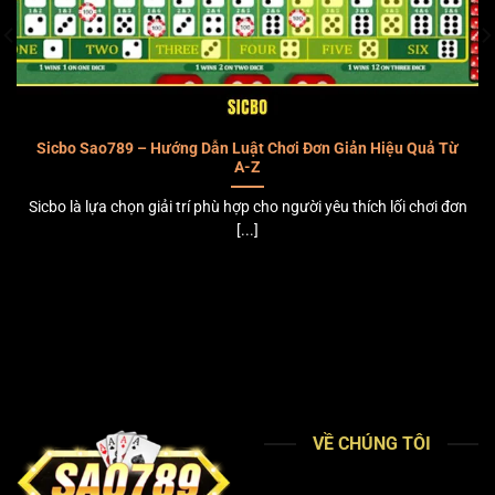
Sicbo Sao789 – Hướng Dẫn Luật Chơi Đơn Giản Hiệu Quả Từ
A-Z
Sicbo là lựa chọn giải trí phù hợp cho người yêu thích lối chơi đơn
[...]
VỀ CHÚNG TÔI