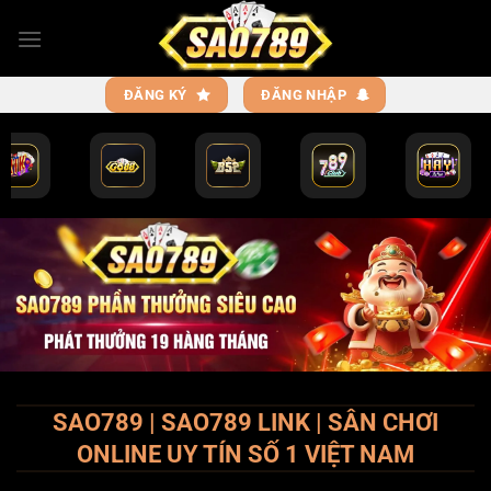
Bỏ
qua
nội
dung
ĐĂNG KÝ
ĐĂNG NHẬP
SAO789 | SAO789 LINK | SÂN CHƠI
ONLINE UY TÍN SỐ 1 VIỆT NAM