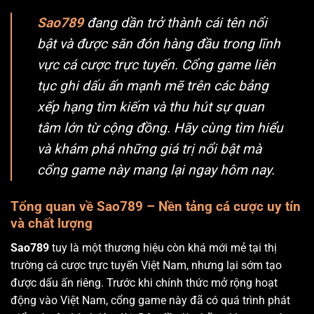
Sao789
đang dần trở thành cái tên nổi
bật và được săn đón hàng đầu trong lĩnh
vực cá cược trực tuyến. Cổng game liên
tục ghi dấu ấn mạnh mẽ trên các bảng
xếp hạng tìm kiếm và thu hút sự quan
tâm lớn từ cộng đồng. Hãy cùng tìm hiểu
và khám phá những giá trị nổi bật mà
cổng game này mang lại ngay hôm nay.
Tổng quan về Sao789 – Nền tảng cá cược uy tín
và chất lượng
Sao789
tuy là một thương hiệu còn khá mới mẻ tại thị
trường cá cược trực tuyến Việt Nam, nhưng lại sớm tạo
được dấu ấn riêng. Trước khi chính thức mở rộng hoạt
động vào Việt Nam, cổng game này đã có quá trình phát