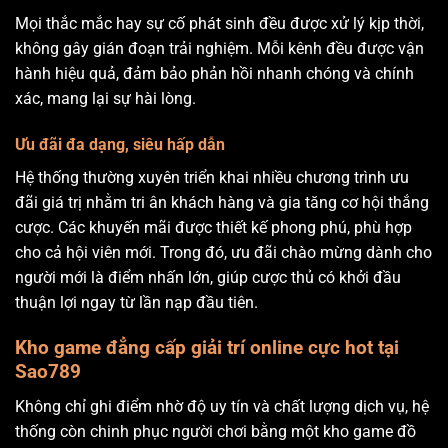
Mọi thắc mắc hay sự cố phát sinh đều được xử lý kịp thời,
không gây gián đoạn trải nghiệm. Mỗi kênh đều được vận
hành hiệu quả, đảm bảo phản hồi nhanh chóng và chính
xác, mang lại sự hài lòng.
Ưu đãi đa dạng, siêu hấp dẫn
Hệ thống thường xuyên triển khai nhiều chương trình ưu
đãi giá trị nhằm tri ân khách hàng và gia tăng cơ hội thắng
cược. Các khuyến mãi được thiết kế phong phú, phù hợp
cho cả hội viên mới. Trong đó, ưu đãi chào mừng dành cho
người mới là điểm nhấn lớn, giúp cược thủ có khởi đầu
thuận lợi ngay từ lần nạp đầu tiên.
Kho game đẳng cấp giải trí online cực hot tại
Sao789
Không chỉ ghi điểm nhờ độ uy tín và chất lượng dịch vụ, hệ
thống còn chinh phục người chơi bằng một kho game đồ