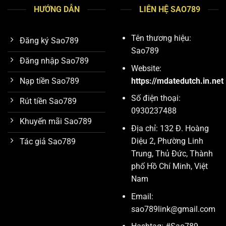
HƯỚNG DẪN
LIÊN HỆ SAO789
Tên thương hiệu:
Đăng ký Sao789
Sao789
Đăng nhập Sao789
Website:
https://mdatedutch.in.net
Nạp tiền Sao789
Số điện thoại:
Rút tiền Sao789
0930237488
Khuyến mãi Sao789
Địa chỉ: 132 Đ. Hoàng
Diệu 2, Phường Linh
Tác giả Sao789
Trung, Thủ Đức, Thành
phố Hồ Chí Minh, Việt
Nam
Email:
sao789link@gmail.com