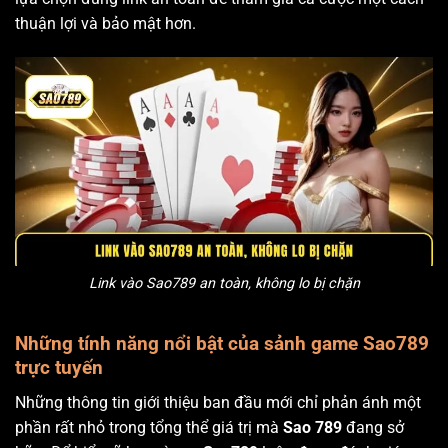
thuận lợi và bảo mật hơn.
Link vào Sao789 an toàn, không lo bị chặn
Những tính năng nổi bật của sảnh game Sao789
trực tuyến
Những thông tin giới thiệu ban đầu mới chỉ phản ánh một
phần rất nhỏ trong tổng thể giá trị mà
Sao 789
đang sở