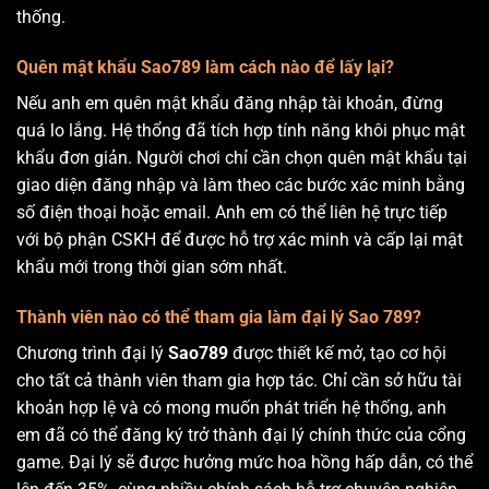
thống.
Quên mật khẩu Sao789 làm cách nào để lấy lại?
Nếu anh em quên mật khẩu đăng nhập tài khoản, đừng
quá lo lắng. Hệ thổng đã tích hợp tính năng khôi phục mật
khẩu đơn giản. Người chơi chỉ cần chọn quên mật khẩu tại
giao diện đăng nhập và làm theo các bước xác minh bằng
số điện thoại hoặc email. Anh em có thể liên hệ trực tiếp
với bộ phận CSKH để được hỗ trợ xác minh và cấp lại mật
khẩu mới trong thời gian sớm nhất.
Thành viên nào có thể tham gia làm đại lý Sao 789?
Chương trình đại lý
Sao789
được thiết kế mở, tạo cơ hội
cho tất cả thành viên tham gia hợp tác. Chỉ cần sở hữu tài
khoản hợp lệ và có mong muốn phát triển hệ thống, anh
em đã có thể đăng ký trở thành đại lý chính thức của cổng
game. Đại lý sẽ được hưởng mức hoa hồng hấp dẫn, có thể