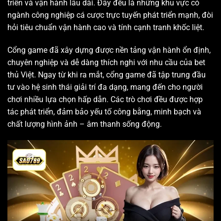
triển và vận hành lâu dài. Đây đều là những khu vực có
ngành công nghiệp cá cược trực tuyến phát triển mạnh, đòi
hỏi tiêu chuẩn vận hành cao và tính cạnh tranh khốc liệt.
Cổng game đã xây dựng được nền tảng vận hành ổn định,
chuyên nghiệp và dễ dàng thích nghi với nhu cầu của bet
thủ Việt. Ngay từ khi ra mắt, cổng game đã tập trung đầu
tư vào hệ sinh thái giải trí đa dạng, mang đến cho người
chơi nhiều lựa chọn hấp dẫn. Các trò chơi đều được hợp
tác phát triển, đảm bảo yếu tố công bằng, minh bạch và
chất lượng hình ảnh – âm thanh sống động.