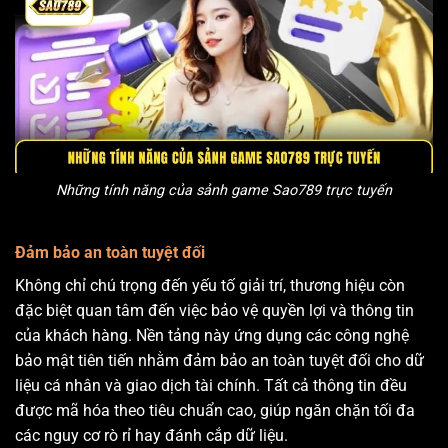
Những tính năng của sảnh game Sao789 trực tuyến
Đảm bảo an toàn tuyệt đối
Không chỉ chú trọng đến yếu tố giải trí, thương hiệu còn
đặc biệt quan tâm đến việc bảo vệ quyền lợi và thông tin
của khách hàng. Nền tảng này ứng dụng các công nghệ
bảo mật tiên tiến nhằm đảm bảo an toàn tuyệt đối cho dữ
liệu cá nhân và giao dịch tài chính. Tất cả thông tin đều
được mã hóa theo tiêu chuẩn cao, giúp ngăn chặn tối đa
các nguy cơ rò rỉ hay đánh cắp dữ liệu.